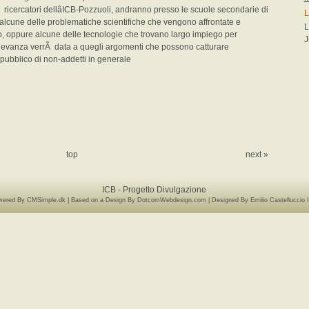
, ricercatori dellâICB-Pozzuoli, andranno presso le scuole secondarie di
L
lcune delle problematiche scientifiche che vengono affrontate e
L
ituto, oppure alcune delle tecnologie che trovano largo impiego per
J
re rilevanza verrÃ data a quegli argomenti che possono catturare
n pubblico di non-addetti in generale
top
next »
ICB - Progetto Divulgazione
wered By CMSimple.dk
| Based on a Design By DotcomWebdesign.com
| Designed By Emilio Castelluccio