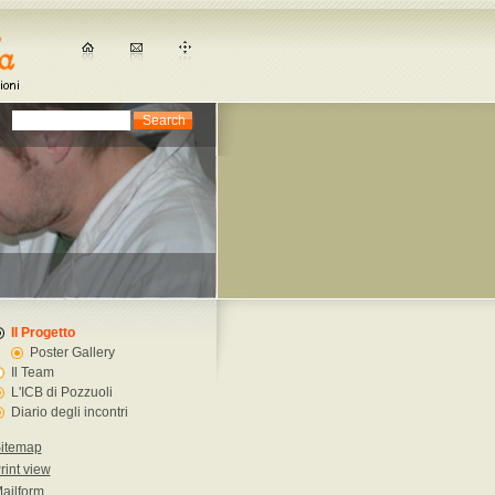
Il Progetto
Poster Gallery
Il Team
L'ICB di Pozzuoli
Diario degli incontri
itemap
rint view
ailform