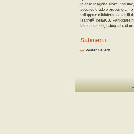
in esso vengono svolte. A tal fine
secondo grado e presenteranno a
sviluppate allâinterno dellâist
lâattivitÃ dellâICB. Particola
lâinteresse degli studenti e di u
Submenu
Poster Gallery
Po